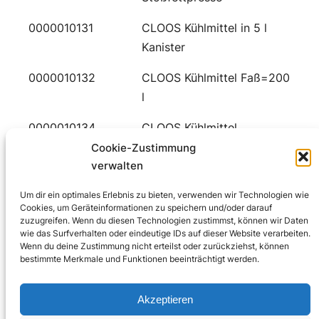
0000010131
CLOOS Kühlmittel in 5 l
Kanister
0000010132
CLOOS Kühlmittel Faß=200
l
0000010134
CLOOS Kühlmittel
Container=1.000 l
Cookie-Zustimmung
verwalten
0000010138
Optimol Tribol GR 100-1 PD
Um dir ein optimales Erlebnis zu bieten, verwenden wir Technologien wie
Kartuschen
Cookies, um Geräteinformationen zu speichern und/oder darauf
zuzugreifen. Wenn du diesen Technologien zustimmst, können wir Daten
1 bis 10 von 7.517 Einträgen
wie das Surfverhalten oder eindeutige IDs auf dieser Website verarbeiten.
Wenn du deine Zustimmung nicht erteilst oder zurückziehst, können
bestimmte Merkmale und Funktionen beeinträchtigt werden.
…
1
2
3
4
5
752
❮
❯
Akzeptieren